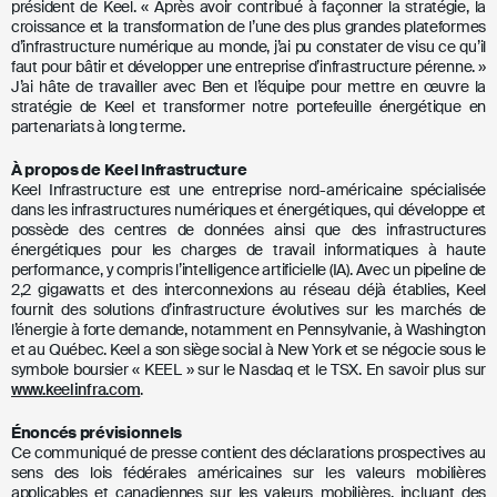
président de Keel. « Après avoir contribué à façonner la stratégie, la
croissance et la transformation de l’une des plus grandes plateformes
d’infrastructure numérique au monde, j’ai pu constater de visu ce qu’il
faut pour bâtir et développer une entreprise d’infrastructure pérenne. »
J’ai hâte de travailler avec Ben et l’équipe pour mettre en œuvre la
stratégie de Keel et transformer notre portefeuille énergétique en
partenariats à long terme.
À propos de Keel Infrastructure
Keel Infrastructure est une entreprise nord-américaine spécialisée
dans les infrastructures numériques et énergétiques, qui développe et
possède des centres de données ainsi que des infrastructures
énergétiques pour les charges de travail informatiques à haute
performance, y compris l’intelligence artificielle (IA). Avec un pipeline de
2,2 gigawatts et des interconnexions au réseau déjà établies, Keel
fournit des solutions d’infrastructure évolutives sur les marchés de
l’énergie à forte demande, notamment en Pennsylvanie, à Washington
et au Québec. Keel a son siège social à New York et se négocie sous le
symbole boursier « KEEL » sur le Nasdaq et le TSX. En savoir plus sur
www.keelinfra.com
.
Énoncés prévisionnels
Ce communiqué de presse contient des déclarations prospectives au
sens des lois fédérales américaines sur les valeurs mobilières
applicables et canadiennes sur les valeurs mobilières, incluant des