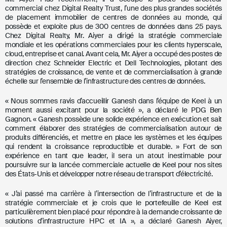
commercial chez Digital Realty Trust, l’une des plus grandes sociétés
de placement immobilier de centres de données au monde, qui
possède et exploite plus de 300 centres de données dans 25 pays.
Chez Digital Realty,
Mr. Aiyer
a dirigé la stratégie commerciale
mondiale et les opérations commerciales pour les clients hyperscale,
cloud, entreprise et canal. Avant cela,
Mr. Aiyer
a occupé des postes de
direction chez Schneider Electric et Dell Technologies, pilotant des
stratégies de croissance, de vente et de commercialisation à grande
échelle sur l’ensemble de l’infrastructure des centres de données.
« Nous sommes ravis d’accueillir Ganesh dans l’équipe de Keel à un
moment aussi excitant pour la société », a déclaré le PDG
Ben
Gagnon
. « Ganesh possède une solide expérience en exécution et sait
comment élaborer des stratégies de commercialisation autour de
produits différenciés, et mettre en place les systèmes et les équipes
qui rendent la croissance reproductible et durable. » Fort de son
expérience en tant que leader, il sera un atout inestimable pour
poursuivre sur la lancée commerciale actuelle de Keel pour nos sites
des
États-Unis
et développer notre réseau de transport d’électricité.
« J’ai passé ma carrière à l’intersection de l’infrastructure et de la
stratégie commerciale et je crois que le portefeuille de Keel est
particulièrement bien placé pour répondre à la demande croissante de
solutions d’infrastructure HPC et IA », a déclaré
Ganesh Aiyer
,