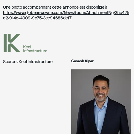
Une photo accompagnant cette annonce est disponible à
https://www.globenewswire.com/NewsRoom/AttachmentNg/35c425
d2-914c-4009-9c75-3ce94686dcf7
Ganesh Aiyer
Source : Keel Infrastructure