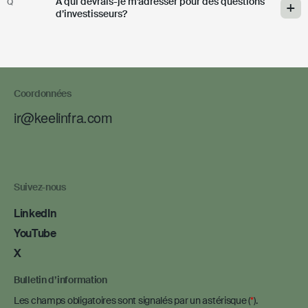
À qui devrais-je m’adresser pour des questions
Q
d’investisseurs?
Coordonnées
ir@keelinfra.com
Suivez-nous
LinkedIn
YouTube
X
Bulletin d’information
Les champs obligatoires sont signalés par un astérisque (
).